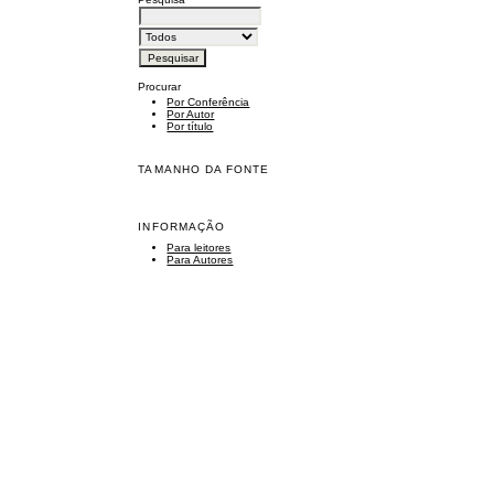
Procurar
Por Conferência
Por Autor
Por título
TAMANHO DA FONTE
INFORMAÇÃO
Para leitores
Para Autores