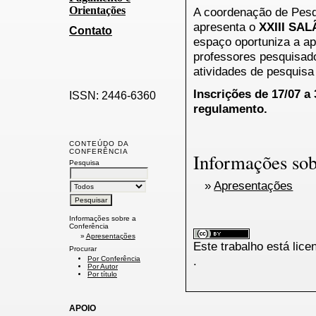
Orientações
A coordenação de Pes
apresenta o
XXIII SA
Contato
espaço oportuniza a ap
professores pesquisad
atividades de pesquisa
Inscrições de 17/07 a 
ISSN: 2446-6360
regulamento.
CONTEÚDO DA
CONFERÊNCIA
Informações sob
Pesquisa
»
Apresentações
Informações sobre a
Conferência
»
Apresentações
Este trabalho está lic
Procurar
.
Por Conferência
Por Autor
Por título
APOIO