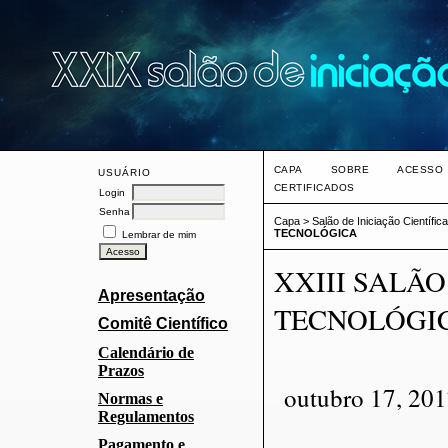
CAPA
SOBRE
ACESSO
USUÁRIO
CERTIFICADOS
Login
Senha
Capa
>
Salão de Iniciação Científi
TECNOLÓGICA
Lembrar de mim
XXIII SALÃO
Apresentação
TECNOLÓGI
Comitê Científico
Calendário de
Prazos
outubro 17, 201
Normas e
Regulamentos
Pagamento e