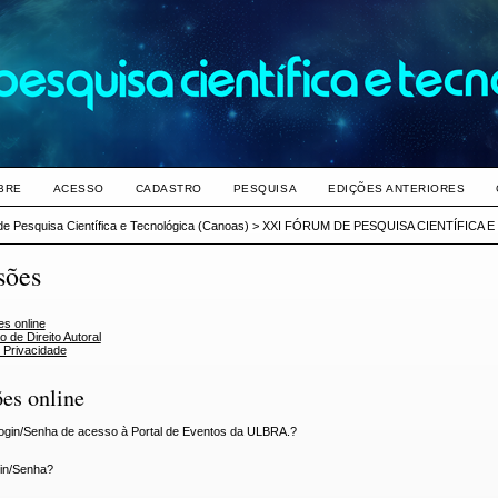
BRE
ACESSO
CADASTRO
PESQUISA
EDIÇÕES ANTERIORES
e Pesquisa Científica e Tecnológica (Canoas)
>
XXI FÓRUM DE PESQUISA CIENTÍFICA 
sões
s online
 de Direito Autoral
e Privacidade
es online
ogin/Senha de acesso à Portal de Eventos da ULBRA.?
in/Senha?