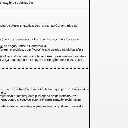
 situação de submissões.
ência (ou oferecer explicações no campo Comentários ao
o (exceto em endereços URL); as figuras e tabelas estão
es
, na seção Sobre a Conferência.
ram removidos, com "Autor" e ano usados na bibliografia e
 (incluindo documentos suplementares) foram salvos usando a
urança; escolhendo "Remover informações pessoais do das
a
Licença Creative Commons Attribution
, que permite livremente a
ncia.
-exclusiva e subseqüente publicação deste trabalho (ex.:
ivro), com o crédito de autoria e apresentação inicial nesta
o institucional ou em sua página pessoal) a qualquer momento