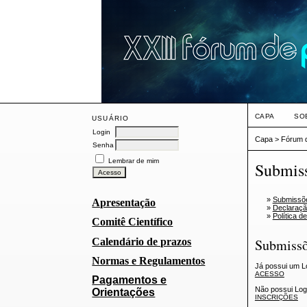
CAPA
SO
USUÁRIO
Login
Capa
>
Fórum d
Senha
Lembrar de mim
Submis
»
Submissõe
Apresentação
»
Declaração
»
Política d
Comitê Científico
Calendário de prazos
Submissõ
Normas e Regulamentos
Já possui um L
ACESSO
Pagamentos e
Não possui Log
Orientações
INSCRIÇÕES