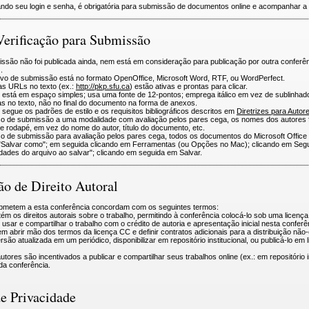
iando seu login e senha, é obrigatória para submissão de documentos online e acompanhar a
Verificação para Submissão
ssão não foi publicada ainda, nem está em consideração para publicação por outra confer
.
ivo de submissão está no formato OpenOffice, Microsoft Word, RTF, ou WordPerfect.
as URLs no texto (ex.:
http://pkp.sfu.ca
) estão ativas e prontas para clicar.
 está em espaço simples; usa uma fonte de 12-pontos; emprega itálico em vez de sublinhad
as no texto, não no final do documento na forma de anexos.
 segue os padrões de estilo e os requisitos bibliográficos descritos em
Diretrizes para Autor
o de submissão a uma modalidade com avaliação pelos pares cega, os nomes dos autores fo
e rodapé, em vez do nome do autor, título do documento, etc.
o de submissão para avaliação pelos pares cega, todos os documentos do Microsoft Office
"Salvar como"; em seguida clicando em Ferramentas (ou Opções no Mac); clicando em Seg
dades do arquivo ao salvar"; clicando em seguida em Salvar.
ão de Direito Autoral
bmetem a esta conferência concordam com os seguintes termos:
m os direitos autorais sobre o trabalho, permitindo à conferência colocá-lo sob uma licenç
 usar e compartilhar o trabalho com o crédito de autoria e apresentação inicial nesta conferê
 abrir mão dos termos da licença CC e definir contratos adicionais para a distribuição não
são atualizada em um periódico, disponibilizar em repositório institucional, ou publicá-lo em l
utores são incentivados a publicar e compartilhar seus trabalhos online (ex.: em repositóri
da conferência.
de Privacidade