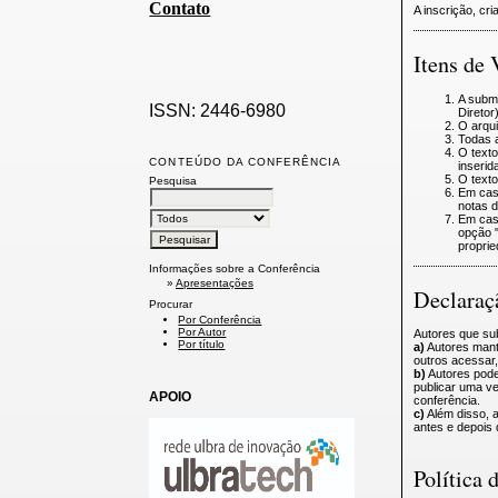
Contato
A inscrição, cr
Itens de 
A submi
ISSN: 2446-6980
Diretor)
O arqu
Todas 
O texto
CONTEÚDO DA CONFERÊNCIA
inserid
O texto
Pesquisa
Em cas
notas d
Em cas
opção 
proprie
Informações sobre a Conferência
»
Apresentações
Declaraç
Procurar
Por Conferência
Por Autor
Autores que su
Por título
a)
Autores manté
outros acessar,
b)
Autores podem
publicar uma ver
APOIO
conferência.
c)
Além disso, a
antes e depois 
Política 