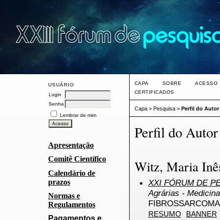
CAPA
SOBRE
ACESSO
USUÁRIO
CERTIFICADOS
Login
Senha
Capa
>
Pesquisa
>
Perfil do Autor
Lembrar de mim
Perfil do Autor
Apresentação
Comitê Científico
Witz, Maria In
Calendário de
prazos
XXI FÓRUM DE PE
Agrárias - Medicina
Normas e
FIBROSSARCOMA 
Regulamentos
RESUMO
BANNER
Pagamentos e