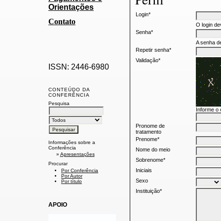
Orientações
Login*
Contato
O login de
Senha*
A senha de
Repetir senha*
Validação*
ISSN: 2446-6980
CONTEÚDO DA
CONFERÊNCIA
Pesquisa
Informe o
Pronome de
tratamento
Prenome*
Informações sobre a
Conferência
Nome do meio
»
Apresentações
Sobrenome*
Procurar
Iniciais
Por Conferência
Por Autor
Sexo
Por título
Instituição*
APOIO