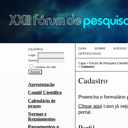
CAPA
SOBRE
ACESSO
USUÁRIO
CERTIFICADOS
Login
Senha
Capa
>
Fórum de Pesquisa Científi
>
Cadastro
Lembrar de mim
Cadastro
Apresentação
Comitê Científico
Preencha o formulário 
Calendário de
Clique aqui
caso já sej
prazos
portal.
Normas e
Regulamentos
Perfil
Pagamentos e