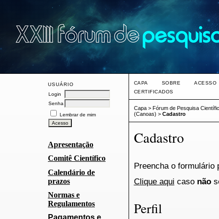
CAPA
SOBRE
ACESSO
USUÁRIO
CERTIFICADOS
Login
Senha
Capa
>
Fórum de Pesquisa Científi
(Canoas)
>
Cadastro
Lembrar de mim
Cadastro
Apresentação
Comitê Científico
Preencha o formulário 
Calendário de
Clique aqui
caso
não
se
prazos
Normas e
Regulamentos
Perfil
Pagamentos e