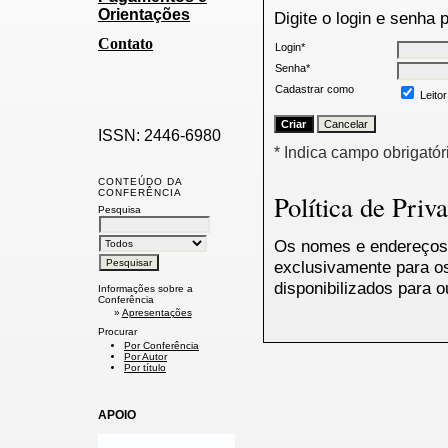
Orientações
Digite o login e senha 
Contato
Login*
Senha*
Cadastrar como
Leitor
ISSN: 2446-6980
* Indica campo obrigatór
CONTEÚDO DA
CONFERÊNCIA
Política de Priv
Pesquisa
Os nomes e endereços 
exclusivamente para os
disponibilizados para o
Informações sobre a
Conferência
»
Apresentações
Procurar
Por Conferência
Por Autor
Por título
APOIO