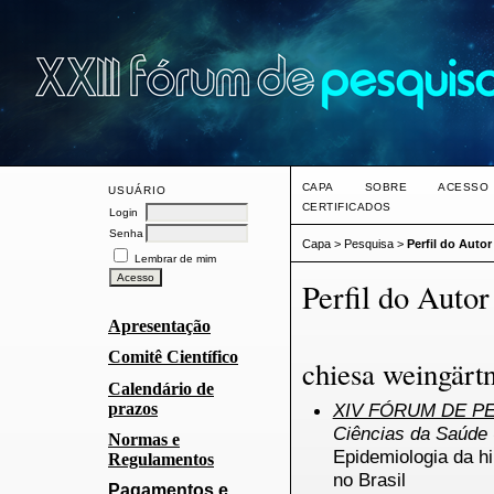
CAPA
SOBRE
ACESSO
USUÁRIO
CERTIFICADOS
Login
Senha
Capa
>
Pesquisa
>
Perfil do Autor
Lembrar de mim
Perfil do Autor
Apresentação
Comitê Científico
chiesa weingärt
Calendário de
prazos
XIV FÓRUM DE PE
Ciências da Saúde
Normas e
Epidemiologia da hi
Regulamentos
no Brasil
Pagamentos e