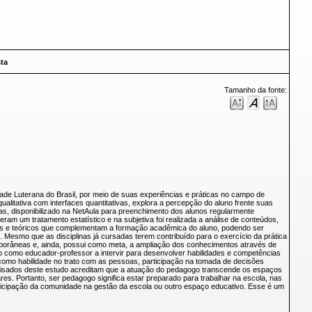
ta
Tamanho da fonte:
ade Luterana do Brasil, por meio de suas experiências e práticas no campo de
itativa com interfaces quantitativas, explora a percepção do aluno frente suas
as, disponibilizado na NetAula para preenchimento dos alunos regularmente
ram um tratamento estatístico e na subjetiva foi realizada a análise de conteúdos,
icos e teóricos que complementam a formação acadêmica do aluno, podendo ser
 Mesmo que as disciplinas já cursadas terem contribuído para o exercício da prática
temporâneas e, ainda, possui como meta, a ampliação dos conhecimentos através de
 como educador-professor a intervir para desenvolver habilidades e competências
como habilidade no trato com as pessoas, participação na tomada de decisões
squisados deste estudo acreditam que a atuação do pedagogo transcende os espaços
es. Portanto, ser pedagogo significa estar preparado para trabalhar na escola, nas
rticipação da comunidade na gestão da escola ou outro espaço educativo. Esse é um