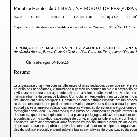
Portal de Eventos da ULBRA., XV FÓRUM DE PESQUIS
CAPA
SOBRE
ACESSO
CADASTRO
PESQUISA
EDIÇ
Capa
>
Fórum de Pesquisa Científica e Tecnológica (Canoas)
>
XV FÓRUM DE PE
FORMAÇÃO DO PEDAGOGO: VIVÊNCIAS EM AMBIENTES NÃO ESCOLARES N
Ana Jamila Acosta, Bianca Chimello Goulart, Diva Caramori Peter, Lauraci Donde da
Última alteração: 04-10-2015
Resumo
Esta pesquisa visa investigar os diferentes olhares pedagógicos no que se refer
atuação dos acadêmicos, visualizando a gestão do conhecimento e a ampliação da 
vivências e propostas de ação educativa em ambientes não escolares. A coleta de 
matriculados na disciplina de Estágio Curricular em Ambientes não Escolares, no pe
resultando em cinco categorias. Constata-se que o estágio consiste em um proces
realizado em instituições públicas e/ou privadas. Através dos dados coletados, ev
educativa, esta ampliou substancialmente as vivências do estagiário e oportunizo
formação continuada. Foi constado que o curso de Pedagogia se propõe formar um 
de maneira que possa implementar uma prática pedagógica eficaz em qualquer espa
articuladas com o coletivo, capacidade de conviver com as diferenças e conflito
escolares, além de contemplar adocência na educação infantil e anos iniciais do e
empresas de natureza pública e privada e em quaisquer outros tipos de organizaç
desafio político e social, engendrado em bases complexas da organização da soc