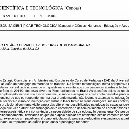
A CIENTÍFICA E TECNOLÓGICA (Canoas)
ÕES ANTERIORES
CERTIFICADOS
SQUISA CIENTÍFICA E TECNOLÓGICA (Canoas)
>
Ciências Humanas - Educação
>
Acos
O ESTÁGIO CURRICULAR DO CURSO DE PEDAGOGIA/EAD.
 Silva, Lourdes da Silva Gil
e ao Estágio Curricular em Ambientes não Escolares do Curso de Pedagogia EAD da Universid
atuação do pedagogo no mercado de trabalho. No âmbito metodológico, numa perspectiva qual
dados foi realizada através de um questionário estruturado com perguntas abertas e fechad
ríodo de 2014/2, dos mais diversos Pólos existentes no Brasil. As questões objetivas recebe
so planejado, necessário e indispensável, visando à integração entre conhecimentos prát
idenciou-se que os respondentes, na sua grande maioria, são jovens e atuantes na educação.
u autocrítica e visão de inovação com vistas a fazer frente às transformações sociais con
profissional com uma visão ampla das diferentes possibilidades na educação capacitando-o
ço que vier a atuar. Sua formação deve contemplar o desenvolvimento de características 
s interpessoais, ética e a consciência da necessidade de sua educação permanente. Os pe
nsino fundamental, atividades de gestão e apoio escolar em ambientes exclusivamente escolar
ão, exercendo um papel central como articulador do processo educativo e estimulando a pa
iedade, extrapolando as ações pelas quais o pedagogo responde.