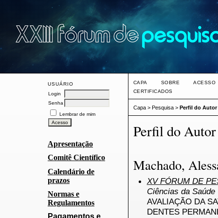
CAPA
SOBRE
ACESSO
USUÁRIO
CERTIFICADOS
Login
Senha
Capa
>
Pesquisa
>
Perfil do Autor
Lembrar de mim
Perfil do Autor
Apresentação
Comitê Científico
Machado, Aless
Calendário de
prazos
XV FÓRUM DE PES
Ciências da Saúde 
Normas e
AVALIAÇÃO DA S
Regulamentos
DENTES PERMAN
Pagamentos e