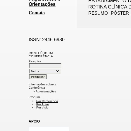
ESTADIAMENTO D
Orientações
ROTINA CLÍNICA 
Contato
RESUMO
PÔSTER
ISSN: 2446-6980
CONTEÚDO DA
CONFERÊNCIA
Pesquisa
Informações sobre a
Conferência
»
Apresentações
Procurar
Por Conferência
Por Autor
Por título
APOIO