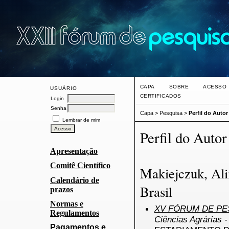
CAPA
SOBRE
ACESSO
USUÁRIO
CERTIFICADOS
Login
Senha
Capa
>
Pesquisa
>
Perfil do Autor
Lembrar de mim
Perfil do Autor
Apresentação
Comitê Científico
Makiejczuk, Ali
Calendário de
Brasil
prazos
Normas e
XV FÓRUM DE PES
Regulamentos
Ciências Agrárias -
Pagamentos e