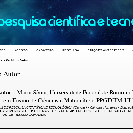
BRE
ACESSO
CADASTRO
PESQUISA
EDIÇÕES ANTERIORES
sa
>
Perfil do Autor
o Autor
Autor 1 Maria Sônia, Universidade Federal de Roraim
oem Ensino de Ciências e Matemática- PPGECIM-UL
M DE PESQUISA CIENTÍFICA E TECNOLÓGICA (Canoas)
- Ciências Humanas - Educaç
 DAS EMENTAS DE DISCIPLINAS EXPERIMENTAIS EM CURSOS DE LICENCIATURA EM FÍ
PÔSTER
RESUMO EXPANDIDO