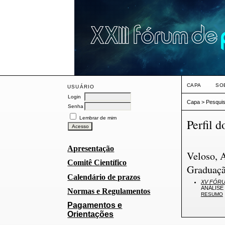
CAPA
SO
USUÁRIO
Login
Capa
>
Pesqui
Senha
Lembrar de mim
Perfil d
Apresentação
Veloso, 
Comitê Científico
Graduaçã
Calendário de prazos
XV FÓRU
ANÁLISE
Normas e Regulamentos
RESUMO
Pagamentos e
Orientações