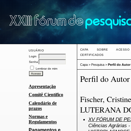
CAPA
SOBRE
ACESSO
USUÁRIO
CERTIFICADOS
Login
Senha
Capa
>
Pesquisa
>
Perfil do Autor
Lembrar de mim
Perfil do Autor
Apresentação
Comitê Científico
Fischer, Crist
Calendário de
LUTERANA DO 
prazos
Normas e
XV FÓRUM DE PES
Regulamentos
Ciências Agrárias -
Pagamentos e