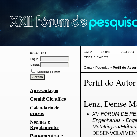
CAPA
SOBRE
ACESSO
USUÁRIO
CERTIFICADOS
Login
Senha
Capa
>
Pesquisa
>
Perfil do Autor
Lembrar de mim
Perfil do Autor
Apresentação
Comitê Científico
Lenz, Denise M
Calendário de
prazos
XV FÓRUM DE PES
Engenharias - Engen
Normas e
Metalúrgica/Elétri
Regulamentos
DESENVOLVIMENT
Pagamentos e