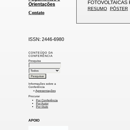
FOTOVOLTAICAS 
Orientações
RESUMO
PÔSTER
Contato
ISSN: 2446-6980
CONTEÚDO DA
CONFERÊNCIA
Pesquisa
Informações sobre a
Conferência
»
Apresentações
Procurar
Por Conferência
Por Autor
Por título
APOIO