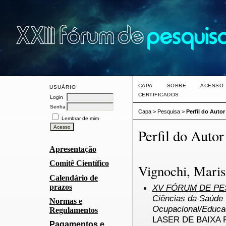
CAPA
SOBRE
ACESSO
USUÁRIO
CERTIFICADOS
Login
Senha
Capa
>
Pesquisa
>
Perfil do Autor
Lembrar de mim
Perfil do Autor
Apresentação
Comitê Científico
Vignochi, Maris
Calendário de
prazos
XV FÓRUM DE PES
Ciências da Saúde -
Normas e
Ocupacional/Educa
Regulamentos
LASER DE BAIXA
Pagamentos e