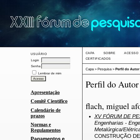
CAPA
SOBRE
ACESSO
USUÁRIO
CERTIFICADOS
Login
Senha
Capa
>
Pesquisa
>
Perfil do Autor
Lembrar de mim
Perfil do Autor
Apresentação
Comitê Científico
flach, miguel af
Calendário de
prazos
XV FÓRUM DE PES
Engenharias - Engen
Normas e
Metalúrgica/Elétri
Regulamentos
CONSTRUÇÃO DE
Pagamentos e