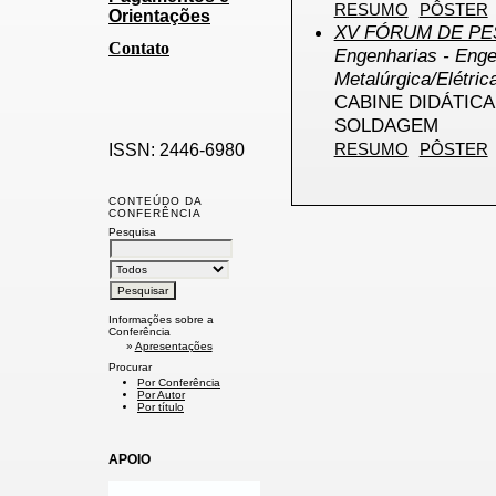
RESUMO
PÔSTER
Orientações
XV FÓRUM DE PES
Contato
Engenharias - Engen
Metalúrgica/Elétri
CABINE DIDÁTIC
SOLDAGEM
RESUMO
PÔSTER
ISSN: 2446-6980
CONTEÚDO DA
CONFERÊNCIA
Pesquisa
Informações sobre a
Conferência
»
Apresentações
Procurar
Por Conferência
Por Autor
Por título
APOIO