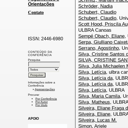
Schmitz, Mariani Ináci
Orientações
Schröder, Nadia
Schubert, Claudio
Contato
Schubert, Claudio
, Uni
Scott Hood, Priscila A
ULBRA Canoas
Sempé Obach, Eliane
,
ISSN: 2446-6980
Serpa, Giulliano Caixet
Serrano, Agostinho
, Un
CONTEÚDO DA
Silva, Cristine Santos
CONFERÊNCIA
SILVA, CRISTINE SA
Pesquisa
Silva, Julia Michaelen 
Silva, Letícia
, ulbra ca
Silva, Letícia da
, ULBR
Informações sobre a
Silva, Letícia da
, ULB
Conferência
Silva, Letícia
, ULBRA
»
Apresentações
Procurar
Silva, Maria Camila
, U
Por Conferência
Silva, Matheus
, ULBR
Por Autor
Por título
Silveira, Eliane Fraga 
Silveira, Eliane
, ULBR
APOIO
Silveira, Lucas M.
Simon, Ariele