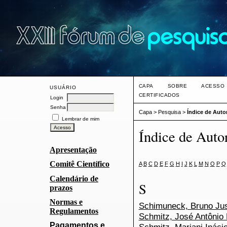
CAPA
SOBRE
ACESSO
USUÁRIO
CERTIFICADOS
Login
Senha
Capa
>
Pesquisa
>
Índice de Auto
Lembrar de mim
Índice de Auto
Apresentação
Comitê Científico
A
B
C
D
E
F
G
H
I
J
K
L
M
N
O
P
Q
Calendário de
S
prazos
Normas e
Schimuneck, Bruno Ju
Regulamentos
Schmitz, José Antônio 
Pagamentos e