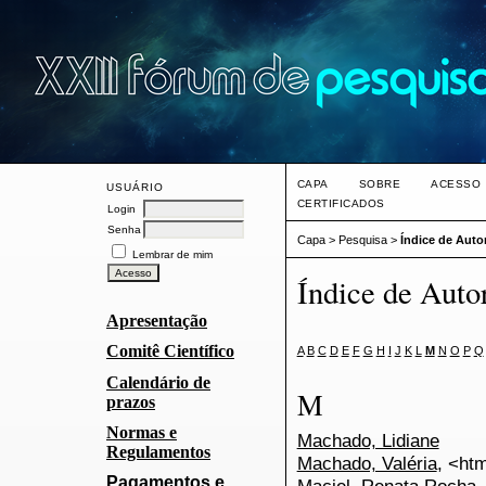
CAPA
SOBRE
ACESSO
USUÁRIO
CERTIFICADOS
Login
Senha
Capa
>
Pesquisa
>
Índice de Auto
Lembrar de mim
Índice de Auto
Apresentação
Comitê Científico
A
B
C
D
E
F
G
H
I
J
K
L
M
N
O
P
Q
Calendário de
M
prazos
Normas e
Machado, Lidiane
Regulamentos
Machado, Valéria
, <htm
Pagamentos e