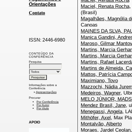
Maciel, Renata Rocha
Orientações
Maciel, Renata Rocha
,
(Brasil)
Contato
Magalhães, Magnólia 
Canoas
MAINES DA SLVA, PA
Manica Gandini, Andre
ISSN: 2446-6980
Maroso, Gilmar Mantov
Martins, Marcia Gerhar
CONTEÚDO DA
Martins, Marcia Gerhar
CONFERÊNCIA
Martins, Rafael Lacerd
Pesquisa
Martins de Almeida, Ca
Mattos, Patrícia Camp
Maximiano, Tovo
Informações sobre a
Mazzochi, Nádia Jurem
Conferência
Medeiros, Wagner
, Ulb
»
Apresentações
Procurar
MELO JÚNIOR, MAD
Por Conferência
Mendez Brasil, Jane
, 
Por Autor
Por título
Menegassi, Angela
, L
Mithöfer, Axel
, Max Pla
APOIO
Montalvão, Alberto
Moraes, Jardel Ceolan