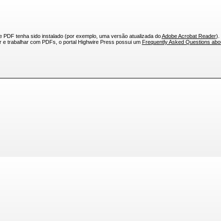
e PDF tenha sido instalado (por exemplo, uma versão atualizada do
Adobe Acrobat Reader
).
ar e trabalhar com PDFs, o portal Highwire Press possui um
Frequently Asked Questions ab