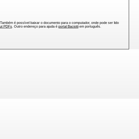
 Também é possível baixar o documento para o computador, onde pode ser lido
out PDFs
. Outro endereço para ajuda é
portal Baciotti
em português.