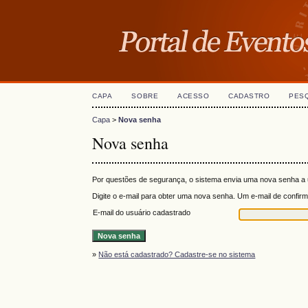
CAPA
SOBRE
ACESSO
CADASTRO
PES
Capa
>
Nova senha
Nova senha
Por questões de segurança, o sistema envia uma nova senha a u
Digite o e-mail para obter uma nova senha. Um e-mail de confi
E-mail do usuário cadastrado
»
Não está cadastrado? Cadastre-se no sistema