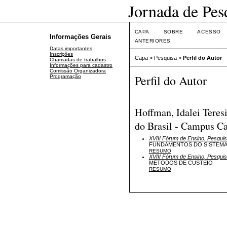
Jornada de Pes
CAPA
SOBRE
ACESSO
Informações Gerais
ANTERIORES
Datas importantes
Inscrições
Capa
>
Pesquisa
>
Perfil do Autor
Chamadas de trabalhos
Informações para cadastro
Comissão Organizadora
Perfil do Autor
Programação
Hoffman, Idalei Teres
do Brasil - Campus Ca
XVIII Fórum de Ensino, Pesqui
FUNDAMENTOS DO SISTEM
RESUMO
XVIII Fórum de Ensino, Pesqui
MÉTODOS DE CUSTEIO
RESUMO