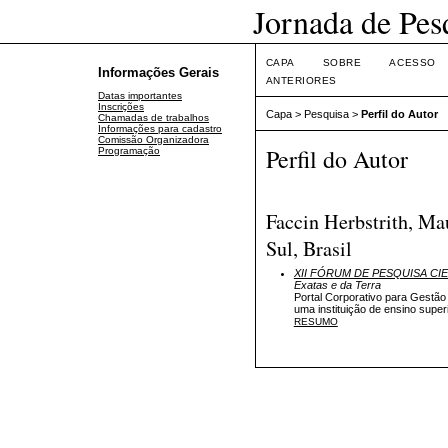
Jornada de Pes
CAPA
SOBRE
ACESSO
Informações Gerais
ANTERIORES
Datas importantes
Inscrições
Capa
>
Pesquisa
>
Perfil do Autor
Chamadas de trabalhos
Informações para cadastro
Comissão Organizadora
Perfil do Autor
Programação
Faccin Herbstrith, M
Sul, Brasil
XII FÓRUM DE PESQUISA CI
Exatas e da Terra
Portal Corporativo para Gestã
uma instituição de ensino superi
RESUMO