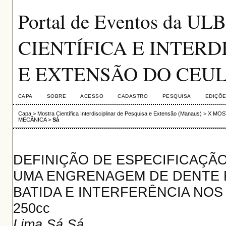
Portal de Eventos da 
CIENTÍFICA E INTERD
E EXTENSÃO DO CEU
CAPA
SOBRE
ACESSO
CADASTRO
PESQUISA
EDIÇÕE
Capa
>
Mostra Científica Interdisciplinar de Pesquisa e Extensão (Manaus)
>
X MOS
MECÂNICA
>
Sá
DEFINIÇÃO DE ESPECIFICAÇÃ
UMA ENGRENAGEM DE DENTE 
BATIDA E INTERFERÊNCIA NO
250cc
Lima Sá Sá