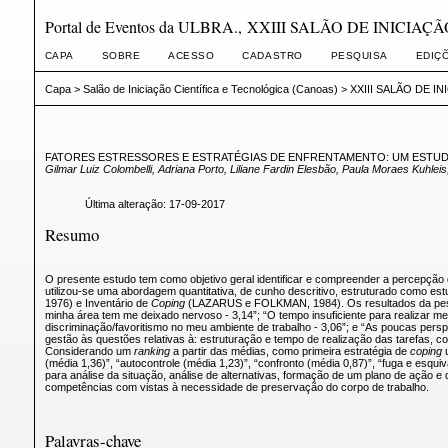
Portal de Eventos da ULBRA., XXIII SALÃO DE INICI
CAPA
SOBRE
ACESSO
CADASTRO
PESQUISA
EDIÇ
Capa
>
Salão de Iniciação Científica e Tecnológica (Canoas)
>
XXIII SALÃO DE I
FATORES ESTRESSORES E ESTRATÉGIAS DE ENFRENTAMENTO: UM ESTUDO
Gilmar Luiz Colombelli, Adriana Porto, Liliane Fardin Elesbão, Paula Moraes Kuhlei
Última alteração: 17-09-2017
Resumo
O presente estudo tem como objetivo geral identificar e compreender a percepçã
utilizou-se uma abordagem quantitativa, de cunho descritivo, estruturado como 
1976) e Inventário de
Coping
(LAZARUS e FOLKMAN, 1984). Os resultados da pesquisa
minha área tem me deixado nervoso - 3,14”; “O tempo insuficiente para realizar meu
discriminação/favoritismo no meu ambiente de trabalho - 3,06”; e “As poucas pers
gestão às questões relativas à: estruturação e tempo de realização das tarefas, c
Considerando um
ranking
a partir das médias, como primeira estratégia de
coping
u
(média 1,36)”, “autocontrole (média 1,23)”, “confronto (média 0,87)”, “fuga e esqui
para análise da situação, análise de alternativas, formação de um plano de ação e
competências com vistas à necessidade de preservação do corpo de trabalho.
Palavras-chave