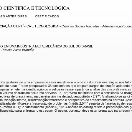
AÇÃO CIENTÍFICA E TECNOLÓGICA
ÕES ANTERIORES
CERTIFICADOS
NICIAÇÃO CIENTÍFICA E TECNOLÓGICA
>
Ciências Sociais Aplicadas - Administração/Econo
 EM UMA INDÚSTRIA METALMECÂNICA DO SUL DO BRASIL
s, Ruanita Alves Brandão
o dos gestores de uma empresa do setor metalmecânico do sul do Brasil em relação aos fat
estudo de caso. Foram pesquisados 35 funcionários que ocupam cargos de direção aplicand
 remetem à identificação do nível de estresse a partir da análise das cinco afirmativas p
 volume de trabalho deixa-me nervoso - 3,14”; “Sinto-me irritado com a deficiência na divul
pectivas de crescimento na carreira têm me deixado angustiado - 2,97”. Analisando-se as c
omunicação interna, discriminação/favoritismo e perspectiva de crescimento na carreira. Apl
tilizada identifica-se a “resolução de problemas (média 2,04)” seguida de “aceitação de respo
va (média 0,81)” e “afastamento (média 0,79)”. A análise do
coping
reflete a preparação dos g
 disposição para enfrentar o estressor. O gestor, portanto, deve estar preparado para recon