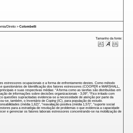
mia/Direito
>
Colombelli
Tamanho da fonte:
ores estressores ocupacionais e a forma de enfrentamento destes. Como método
o-se questionários de Identificação dos fatores estressores (COOPER e MARSHALL,
rincipais e suas respectivas médias: “A forma como as tarefas são distribuídas em
gação de informações sobre decisões organizacionais - 3,09”; “Fico irritado com
inco questões supracitadas evidencia-se a necessidade de atenção por parte da
icou-se, também, o Inventário de
Coping
(IC), para população do estudo.
nsabilidades (média 1,62)”, “reavaliação positiva (média 1,57)”, “suporte social
estores para a estratégia de resolução de problemas o que evidencia a capacidade
hecer e gerenciar os fatores laborais estressores concentrando-se na mobilização de