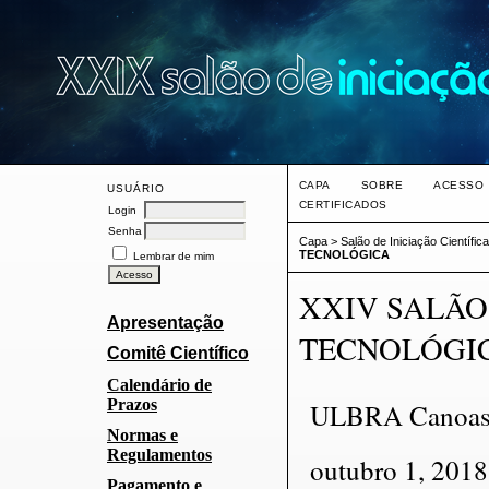
CAPA
SOBRE
ACESSO
USUÁRIO
CERTIFICADOS
Login
Senha
Capa
>
Salão de Iniciação Científi
TECNOLÓGICA
Lembrar de mim
XXIV SALÃO 
Apresentação
TECNOLÓGI
Comitê Científico
Calendário de
Prazos
ULBRA Canoa
Normas e
Regulamentos
outubro 1, 2018
Pagamento e