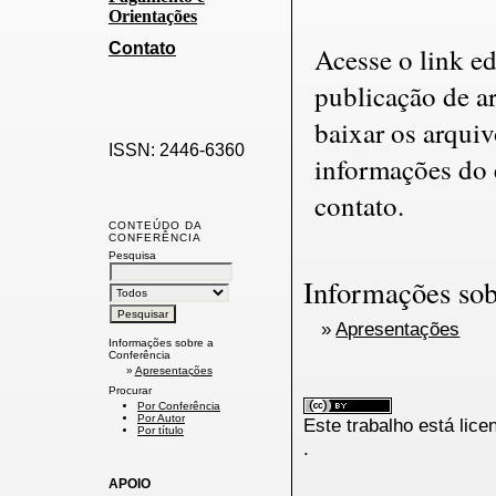
Orientações
Contato
Acesse o link e
publicação de a
baixar os arquiv
ISSN: 2446-6360
informações do e
contato.
CONTEÚDO DA
CONFERÊNCIA
Pesquisa
Informações sob
»
Apresentações
Informações sobre a
Conferência
»
Apresentações
Procurar
Por Conferência
Por Autor
Este trabalho está lic
Por título
.
APOIO