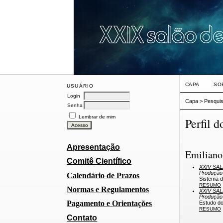
CAPA
SO
USUÁRIO
Login
Capa
>
Pesqui
Senha
Lembrar de mim
Perfil d
Apresentação
Emiliano
Comitê Científico
XXIV SA
Produção
Calendário de Prazos
Sistema 
RESUMO
Normas e Regulamentos
XXIV SA
Produção
Pagamento e Orientações
Estudo do
RESUMO
Contato