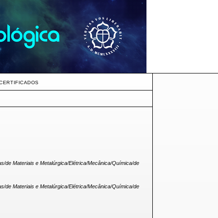
CERTIFICADOS
as/de Materiais e Metalúrgica/Elétrica/Mecânica/Química/de
as/de Materiais e Metalúrgica/Elétrica/Mecânica/Química/de