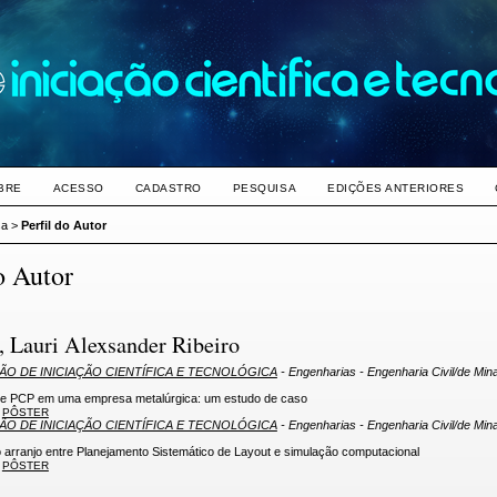
BRE
ACESSO
CADASTRO
PESQUISA
EDIÇÕES ANTERIORES
sa
>
Perfil do Autor
o Autor
, Lauri Alexsander Ribeiro
LÃO DE INICIAÇÃO CIENTÍFICA E TECNOLÓGICA
- Engenharias - Engenharia Civil/de Min
de PCP em uma empresa metalúrgica: um estudo de caso
PÔSTER
LÃO DE INICIAÇÃO CIENTÍFICA E TECNOLÓGICA
- Engenharias - Engenharia Civil/de Min
 arranjo entre Planejamento Sistemático de Layout e simulação computacional
PÔSTER