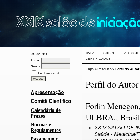
CAPA
SOBRE
ACESSO
USUÁRIO
CERTIFICADOS
Login
Senha
Capa
>
Pesquisa
>
Perfil do Autor
Lembrar de mim
Perfil do Autor
Apresentação
Comitê Científico
Forlin Menegon,
Calendário de
ULBRA., Brasil
Prazos
Normas e
XXIV SALÃO DE I
Regulamentos
Saúde - Medicina/
Pagamento e