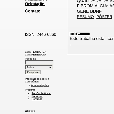
QUALIDADE DE S
Orientações
FIBROMIALGIA: 
GENE BDNF
Contato
RESUMO
PÔSTER
ISSN: 2446-6360
Este trabalho está lic
.
CONTEÚDO DA
CONFERÊNCIA
Pesquisa
Informações sobre a
Conferência
»
Apresentações
Procurar
Por Conferência
Por Autor
Por título
APOIO