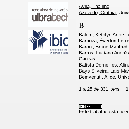
Avila, Thailine
Azevedo, Cínthia
, Univ
B
Balem, Kethlyn Arine Lu
Barboza, Éverton Ferre
Baroni, Bruno Manfredi
Barros, Luciano André
Canoas
Batista Dornellles, Alin
Bays Silveira, Laís Mar
Bemvenuti, Alice
, Univ
1 a 25 de 331 itens
1
Este trabalho está lic
.