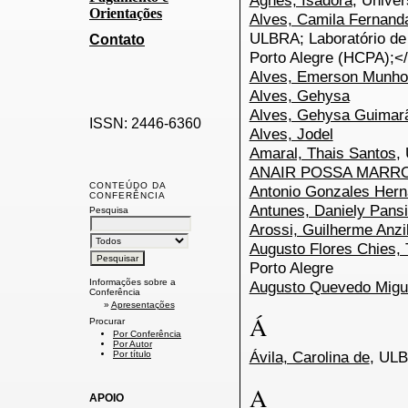
Agnes, Isadora
, Univer
Orientações
Alves, Camila Fernand
ULBRA; Laboratório de
Contato
Porto Alegre (HCPA);<
Alves, Emerson Munho
Alves, Gehysa
Alves, Gehysa Guimar
ISSN: 2446-6360
Alves, Jodel
Amaral, Thais Santos
,
ANAIR POSSA MARR
CONTEÚDO DA
Antonio Gonzales Hern
CONFERÊNCIA
Antunes, Daniely Pansi
Pesquisa
Arossi, Guilherme Anzil
Augusto Flores Chies, 
Porto Alegre
Informações sobre a
Augusto Quevedo Migue
Conferência
»
Apresentações
Á
Procurar
Por Conferência
Por Autor
Ávila, Carolina de
, ULB
Por título
A
APOIO