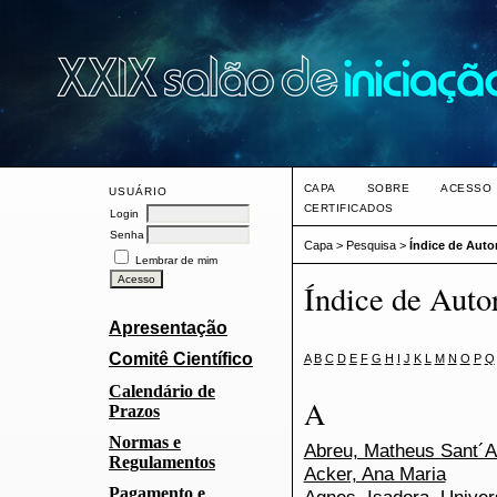
CAPA
SOBRE
ACESSO
USUÁRIO
CERTIFICADOS
Login
Senha
Capa
>
Pesquisa
>
Índice de Auto
Lembrar de mim
Índice de Auto
Apresentação
Comitê Científico
A
B
C
D
E
F
G
H
I
J
K
L
M
N
O
P
Q
Calendário de
A
Prazos
Normas e
Abreu, Matheus Sant´
Regulamentos
Acker, Ana Maria
Pagamento e