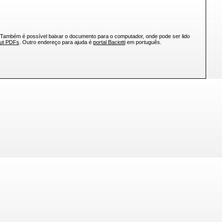
 Também é possível baixar o documento para o computador, onde pode ser lido
out PDFs
. Outro endereço para ajuda é
portal Baciotti
em português.