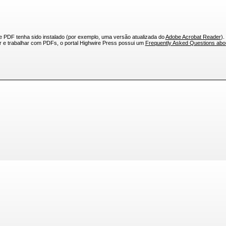
e PDF tenha sido instalado (por exemplo, uma versão atualizada do
Adobe Acrobat Reader
).
ar e trabalhar com PDFs, o portal Highwire Press possui um
Frequently Asked Questions ab