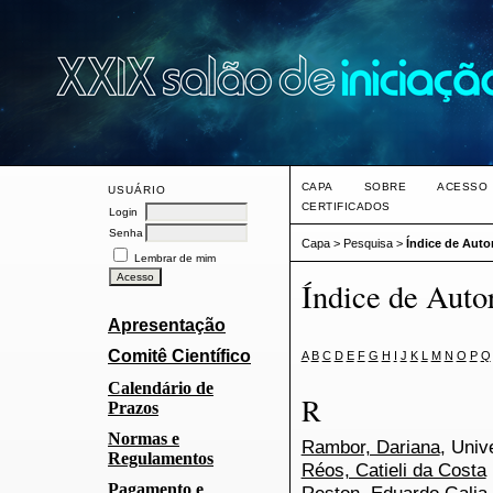
CAPA
SOBRE
ACESSO
USUÁRIO
CERTIFICADOS
Login
Senha
Capa
>
Pesquisa
>
Índice de Auto
Lembrar de mim
Índice de Auto
Apresentação
Comitê Científico
A
B
C
D
E
F
G
H
I
J
K
L
M
N
O
P
Q
Calendário de
R
Prazos
Normas e
Rambor, Dariana
, Univ
Regulamentos
Réos, Catieli da Costa
Pagamento e