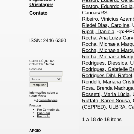
Reston, Eduardo Galia
Orientações
Reston, Eduardo Galia
Canoas/RS
Contato
Ribeiro, Vinicius Azam
Riedel Dias, Caroline
, 
Ripoll, Daniela
, <p>P
Rocha, Ana Luiza Carv
ISSN: 2446-6360
Rocha, Michaela Marq
Rocha, Michaela Marq
Rocha, Michaela Marq
CONTEÚDO DA
Rodrigues, Diessica
, 
CONFERÊNCIA
Rodrigues, Gabrielle 
Pesquisa
Rodrigues Dihl, Rafael
Rondelli, Mariana Cris
Rosa, Brenda Madruga
Informações sobre a
Rossetti, Maria Lúcia
,
Conferência
Ruffato, Karen Sousa
,
»
Apresentações
(CEPPED), ULBRA, C
Procurar
Por Conferência
Por Autor
Por título
1 a 18 de 18 itens
APOIO