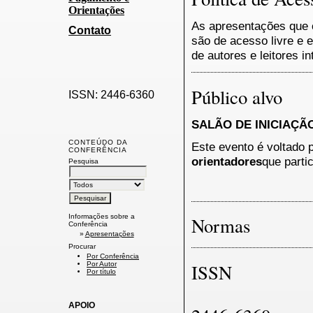
Orientações
As apresentações que c
Contato
são de acesso livre e e
de autores e leitores i
Público alvo
ISSN: 2446-6360
SALÃO DE INICIAÇÃO
CONTEÚDO DA
Este evento é voltado 
CONFERÊNCIA
orientadores
que parti
Pesquisa
Informações sobre a
Normas
Conferência
»
Apresentações
Procurar
Por Conferência
ISSN
Por Autor
Por título
APOIO