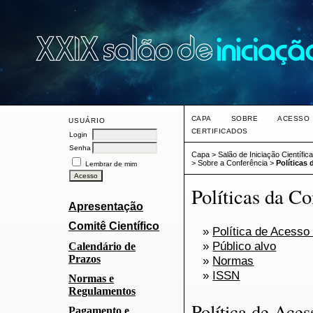
CAPA
SOBRE
ACESSO
USUÁRIO
CERTIFICADOS
Login
Senha
Capa
>
Salão de Iniciação Científi
>
Sobre a Conferência
>
Políticas 
Lembrar de mim
Políticas da Co
Apresentação
Comitê Científico
»
Política de Acesso
»
Público alvo
Calendário de
Prazos
»
Normas
»
ISSN
Normas e
Regulamentos
Política de Aces
Pagamento e