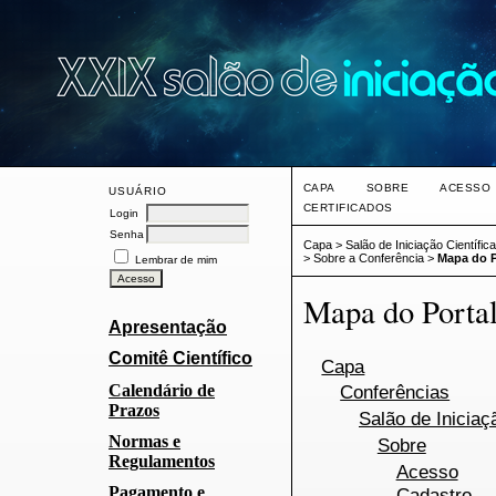
CAPA
SOBRE
ACESSO
USUÁRIO
CERTIFICADOS
Login
Senha
Capa
>
Salão de Iniciação Científi
>
Sobre a Conferência
>
Mapa do P
Lembrar de mim
Mapa do Porta
Apresentação
Comitê Científico
Capa
Calendário de
Conferências
Prazos
Salão de Iniciaç
Normas e
Sobre
Regulamentos
Acesso
Pagamento e
Cadastro