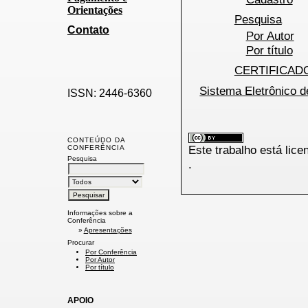
Orientações
Pesquisa
Contato
Por Autor
Por título
CERTIFICAD
Sistema Eletrônico 
ISSN: 2446-6360
CONTEÚDO DA
Este trabalho está lic
CONFERÊNCIA
Pesquisa
.
Informações sobre a
Conferência
»
Apresentações
Procurar
Por Conferência
Por Autor
Por título
APOIO