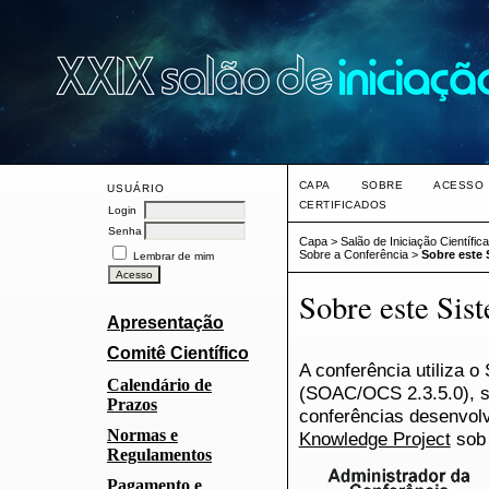
CAPA
SOBRE
ACESSO
USUÁRIO
CERTIFICADOS
Login
Senha
Capa
>
Salão de Iniciação Científi
Sobre a Conferência
>
Sobre este 
Lembrar de mim
Sobre este Sis
Apresentação
Comitê Científico
A conferência utiliza 
Calendário de
(SOAC/OCS 2.3.5.0), s
Prazos
conferências desenvolv
Normas e
Knowledge Project
sob 
Regulamentos
Pagamento e