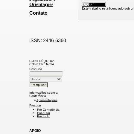
Orientações
Este trabalho está licenciado sob 
Contato
ISSN: 2446-6360
CONTEÚDO DA
CONFERÊNCIA
Pesquisa
Informações sobre a
Conferência
»
Apresentações
Procurar
Por Conferência
Por Autor
Por título
APOIO