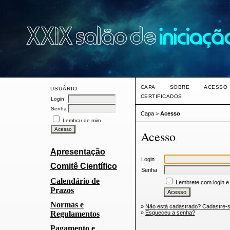
CAPA
SOBRE
ACESSO
USUÁRIO
CERTIFICADOS
Login
Senha
Capa
>
Acesso
Lembrar de mim
Acesso
Apresentação
Login
Comitê Científico
Senha
Calendário de
Lembrete com login e
Prazos
Normas e
»
Não está cadastrado? Cadastre-s
Regulamentos
»
Esqueceu a senha?
Pagamento e