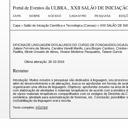
Portal de Eventos da ULBRA., XXII SALÃO DE INICI
CAPA
SOBRE
ACESSO
CADASTRO
PESQUISA
EDIÇ
Capa
>
Salão de Iniciação Científica e Tecnológica (Canoas)
>
XXII SALÃO DE IN
OFICINA DE LINGUAGEM DOS ALUNOS DO CURSO DE FONOAUDIOLOGIA D
Juliane Ferreira da Silveira, Carolina Vanelli Manfio, Lara Borges Cardoso, Cristin
Padilha, Mirele Gnoatto de Abreu, Viviane Medeiros Pasqualeto, Tatiane Garcia
Última alteração: 26-10-2016
Resumo
Introdução: Muitos estudos e pesquisas são dedicados à linguagem, seu processo d
além do desenvolvimento e de alterações, busca-se aprofundar em formas de avalia
organizaram uma oficina de linguagem. Objetivos: aprofundar estudos na área de l
com elaboração de atividades e materiais terapêuticos de acordo com a temática 
de vários materiais terapêuticos compartilhados com os estágios de Distúrbio da
semântica; atividade para automatização de fonemas, etc. Conclusão: possibilitar o
(re)habilitação da linguagem oral e escrita.
Texto completo:
PÔSTER