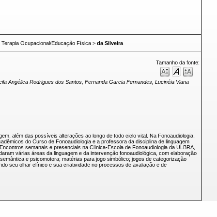
 e Terapia Ocupacional/Educação Física
>
da Silveira
Tamanho da fonte:
Priscila Angélica Rodrigues dos Santos, Fernanda Garcia Fernandes, Lucinéia Viana
m, além das possíveis alterações ao longo de todo ciclo vital. Na Fonoaudiologia,
cadêmicos do Curso de Fonoaudiologia e a professora da disciplina de linguagem
: Encontros semanais e presenciais na Clínica-Escola de Fonoaudiologia da ULBRA,
daram várias áreas da linguagem e da intervenção fonoaudiológica, com elaboração
semântica e psicomotora; matérias para jogo simbólico; jogos de categorização
ndo seu olhar clínico e sua criatividade no processos de avaliação e de