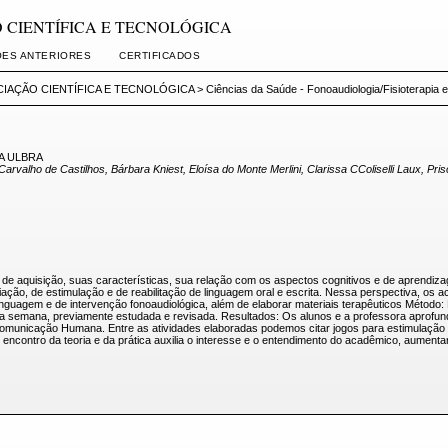
AÇÃO CIENTÍFICA E TECNOLÓGICA
ÕES ANTERIORES
CERTIFICADOS
ICIAÇÃO CIENTÍFICA E TECNOLÓGICA
>
Ciências da Saúde - Fonoaudiologia/Fisioterapia
A ULBRA
a Carvalho de Castilhos, Bárbara Kniest, Eloísa do Monte Merlini, Clarissa CColiselli Laux, 
e aquisição, suas características, sua relação com os aspectos cognitivos e de aprendizage
ção, de estimulação e de reabilitação de linguagem oral e escrita. Nessa perspectiva, os a
inguagem e de intervenção fonoaudiológica, além de elaborar materiais terapêuticos Método
da semana, previamente estudada e revisada. Resultados: Os alunos e a professora aprofun
 Comunicação Humana. Entre as atividades elaboradas podemos citar jogos para estimulação 
 encontro da teoria e da prática auxilia o interesse e o entendimento do acadêmico, aumenta