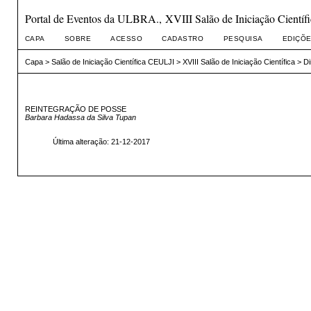
Portal de Eventos da ULBRA., XVIII Salão de Iniciação Científi
CAPA
SOBRE
ACESSO
CADASTRO
PESQUISA
EDIÇÕE
Capa
>
Salão de Iniciação Científica CEULJI
>
XVIII Salão de Iniciação Científica
>
Di
REINTEGRAÇÃO DE POSSE
Barbara Hadassa da Silva Tupan
Última alteração: 21-12-2017