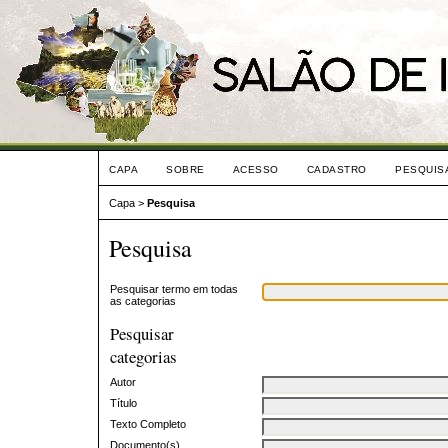
CAPA
SOBRE
ACESSO
CADASTRO
PESQUIS
Capa
>
Pesquisa
Pesquisa
Pesquisar termo em todas
as categorias
Pesquisar
categorias
Autor
Título
Texto Completo
Documento(s)