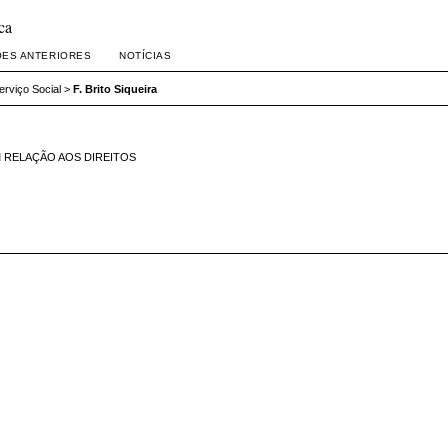
ca
ÕES ANTERIORES
NOTÍCIAS
erviço Social
>
F. Brito Siqueira
 RELAÇÃO AOS DIREITOS