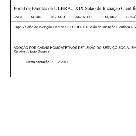
Portal de Eventos da ULBRA., XIX Salão de Iniciação Científi
CAPA
SOBRE
ACESSO
CADASTRO
PESQUISA
EDIÇ
Capa
>
Salão de Iniciação Científica CEULJI
>
XIX Salão de Iniciação Científica
>
S
ADOÇÃO POR CASAIS HOMOAFETIVOS REFLEXÃO DO SERVIÇO SOCIAL EM
Karoline F. Brito Siqueira
Última alteração: 21-12-2017