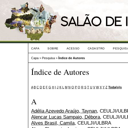
CAPA
SOBRE
ACESSO
CADASTRO
PESQUIS
Capa
>
Pesquisa
>
Índice de Autores
Índice de Autores
A
B
C
D
E
F
G
H
I
J
K
L
M
N
O
P
Q
R
S
T
U
V
W
X
Y
Z
Toda(o)s
A
Adélia Azevedo Araújo, Taynan
, CEULJI/UL
Alencar Lucas Sampaio, Débora
, CEULJI/U
Alves Brasil, Camila
, CEULJI/ULBRA