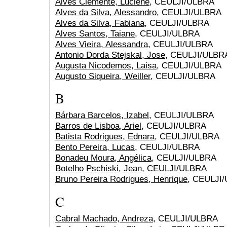
Alves Clemente, Luciene
, CEULJI/ULBRA
Alves da Silva, Alessandro
, CEULJI/ULBRA
Alves da Silva, Fabiana
, CEULJI/ULBRA
Alves Santos, Taiane
, CEULJI/ULBRA
Alves Vieira, Alessandra
, CEULJI/ULBRA
Antonio Dorda Stejskal, Jose
, CEULJI/ULBR
Augusta Nicodemos, Laisa
, CEULJI/ULBRA
Augusto Siqueira, Weiller
, CEULJI/ULBRA
B
Bárbara Barcelos, Izabel
, CEULJI/ULBRA
Barros de Lisboa, Ariel
, CEULJI/ULBRA
Batista Rodrigues, Ednara
, CEULJI/ULBRA
Bento Pereira, Lucas
, CEULJI/ULBRA
Bonadeu Moura, Angélica
, CEULJI/ULBRA
Botelho Pschiski, Jean
, CEULJI/ULBRA
Bruno Pereira Rodrigues, Henrique
, CEULJI
C
Cabral Machado, Andreza
, CEULJI/ULBRA