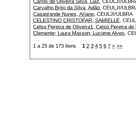
Carlos de Oliveira Silva, Luiz
, CEULJI/ULBR
Carvalho Brito da Silva, Adão
, CEULJI/ULBR
Casagrande Nunes, Ariane
, CEULJI/ULBRA
CELESTINO CRISTOFAR, SAMIELLE
, CEU
Celso Pereira de Oliveira1, Celso Pereira de 
Clemente; Laura Masson, Luciene Alves
, CE
1 a 25 de 173 itens
1
2
3
4
5
6
7
>
>>