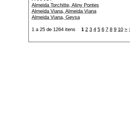
Almeida Torchitte, Aliny Pontes
Almeida Viana, Almeida Viana
Almeida Viana, Geysa
1 a 25 de 1264 itens
1
2
3
4
5
6
7
8
9
10
>