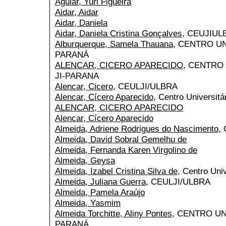
Aguiar, Yuri Figueira
Aidar, Aidar
Aidar, Daniela
Aidar, Daniela Cristina Gonçalves
, CEUJIUL
Alburquerque, Samela Thauana
, CENTRO UN
PARANÁ
ALENCAR, CICERO APARECIDO
, CENTRO
JI-PARANA
Alencar, Cicero
, CEULJI/ULBRA
Alencar, Cícero Aparecido
, Centro Universitá
ALENCAR, CICERO APARECIDO
Alencar, Cícero Aparecido
Almeida, Adriene Rodrigues do Nascimento
,
Almeida, David Sobral Gemelhu de
Almeida, Fernanda Karen Virgolino de
Almeida, Geysa
Almeida, Izabel Cristina Silva de
, Centro Uni
Almeida, Juliana Guerra
, CEULJI/ULBRA
Almeida, Pamela Araújo
Almeida, Yasmim
Almeida Torchitte, Aliny Pontes
, CENTRO UN
PARANÁ