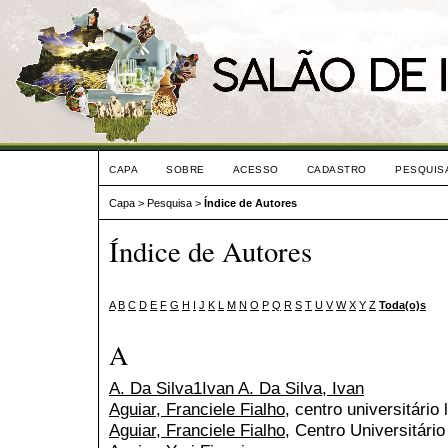
CAPA
SOBRE
ACESSO
CADASTRO
PESQUIS
Capa
>
Pesquisa
>
Índice de Autores
Índice de Autores
A
B
C
D
E
F
G
H
I
J
K
L
M
N
O
P
Q
R
S
T
U
V
W
X
Y
Z
Toda(o)s
A
A. Da Silva1Ivan A. Da Silva, Ivan
Aguiar, Franciele Fialho
, centro universitário 
Aguiar, Franciele Fialho
, Centro Universitário