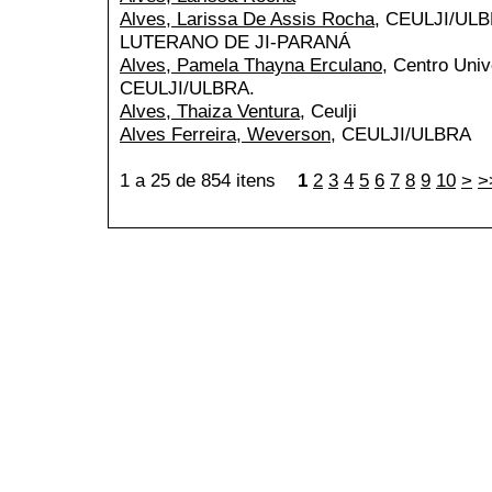
Alves, Larissa De Assis Rocha
, CEULJI/UL
LUTERANO DE JI-PARANÁ
Alves, Pamela Thayna Erculano
, Centro Univ
CEULJI/ULBRA.
Alves, Thaiza Ventura
, Ceulji
Alves Ferreira, Weverson
, CEULJI/ULBRA
1 a 25 de 854 itens
1
2
3
4
5
6
7
8
9
10
>
>