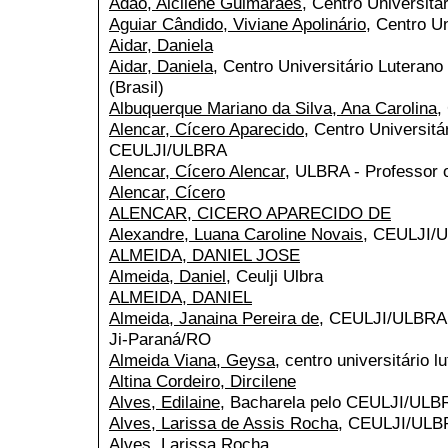
Adão, Alcilene Guimarães
, Centro Universitá
Aguiar Cândido, Viviane Apolinário
, Centro Un
Aidar, Daniela
Aidar, Daniela
, Centro Universitário Lutera
(Brasil)
Albuquerque Mariano da Silva, Ana Carolina
,
Alencar, Cícero Aparecido
, Centro Universitá
CEULJI/ULBRA
Alencar, Cícero Alencar
, ULBRA - Professor o
Alencar, Cícero
ALENCAR, CICERO APARECIDO DE
Alexandre, Luana Caroline Novais
, CEULJI/
ALMEIDA, DANIEL JOSE
Almeida, Daniel
, Ceulji Ulbra
ALMEIDA, DANIEL
Almeida, Janaina Pereira de
, CEULJI/ULBRA -
Ji-Paraná/RO
Almeida Viana, Geysa
, centro universitário l
Altina Cordeiro, Dircilene
Alves, Edilaine
, Bacharela pelo CEULJI/ULB
Alves, Larissa de Assis Rocha
, CEULJI/ULB
Alves, Larissa Rocha