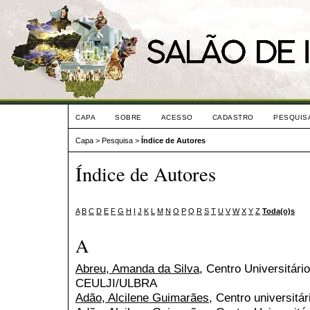
CAPA
SOBRE
ACESSO
CADASTRO
PESQUIS
Capa
>
Pesquisa
>
Índice de Autores
Índice de Autores
A
B
C
D
E
F
G
H
I
J
K
L
M
N
O
P
Q
R
S
T
U
V
W
X
Y
Z
Toda(o)s
A
Abreu, Amanda da Silva
, Centro Universitári
CEULJI/ULBRA
Adão, Alcilene Guimarães
, Centro universitár