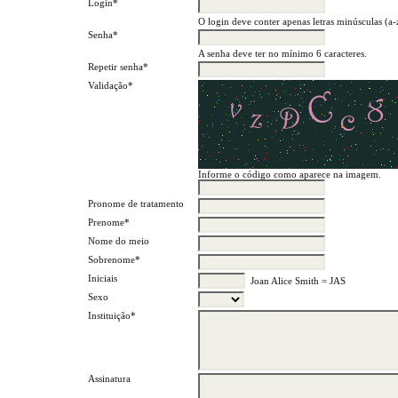
Login*
O login deve conter apenas letras minúsculas (a-z
Senha*
A senha deve ter no mínimo 6 caracteres.
Repetir senha*
Validação*
Informe o código como aparece na imagem.
Pronome de tratamento
Prenome*
Nome do meio
Sobrenome*
Iniciais
Joan Alice Smith = JAS
Sexo
Instituição*
Assinatura