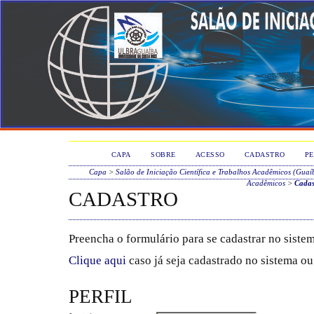
CAPA
SOBRE
ACESSO
CADASTRO
PE
Capa
>
Salão de Iniciação Científica e Trabalhos Acadêmicos (Guaí
Acadêmicos
>
Cadas
CADASTRO
Preencha o formulário para se cadastrar no sistem
Clique aqui
caso já seja cadastrado no sistema ou
PERFIL