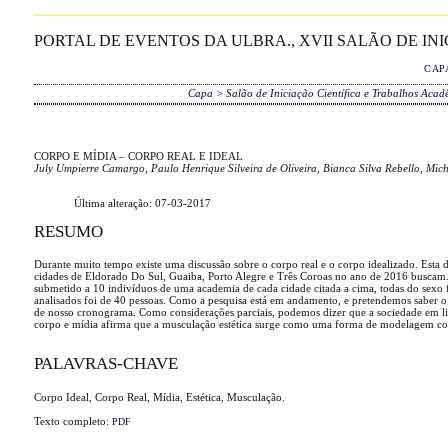
PORTAL DE EVENTOS DA ULBRA., XVII SALÃO DE I
CAP
Capa
>
Salão de Iniciação Científica e Trabalhos Aca
CORPO E MÍDIA – CORPO REAL E IDEAL
July Umpierre Camargo, Paulo Henrique Silveira de Oliveira, Bianca Silva Rebello, Mich
Última alteração: 07-03-2017
RESUMO
Durante muito tempo existe uma discussão sobre o corpo real e o corpo idealizado. Esta di
cidades de Eldorado Do Sul, Guaiba, Porto Alegre e Três Coroas no ano de 2016 buscam. 
submetido a 10 indivíduos de uma academia de cada cidade citada a cima, todas do sexo 
analisados foi de 40 pessoas. Como a pesquisa está em andamento, e pretendemos saber o q
de nosso cronograma. Como considerações parciais, podemos dizer que a sociedade em linh
corpo e mídia afirma que a musculação estética surge como uma forma de modelagem cor
PALAVRAS-CHAVE
Corpo Ideal, Corpo Real, Mídia, Estética, Musculação.
Texto completo:
PDF