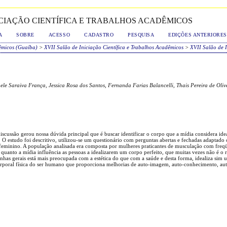
NICIAÇÃO CIENTÍFICA E TRABALHOS ACADÊMICOS
A
SOBRE
ACESSO
CADASTRO
PESQUISA
EDIÇÕES ANTERIORES
dêmicos (Guaíba)
>
XVII Salão de Iniciação Científica e Trabalhos Acadêmicos
>
XVII Salão de I
ele Saraiva França, Jessica Rosa dos Santos, Fernanda Farias Balancelli, Thais Pereira de Oliv
scussão gerou nossa dúvida principal que é buscar identificar o corpo que a mídia considera idea
O estudo foi descritivo, utilizou-se um questionário com perguntas abertas e fechadas adaptado
feminino. A população analisada era composta por mulheres praticantes de musculação com freqü
uanto a mídia influência as pessoas a idealizarem um corpo perfeito, que muitas vezes não é o re
as gerais está mais preocupada com a estética do que com a saúde e desta forma, idealiza sim u
poral física do ser humano que proporciona melhorias de auto-imagem, auto-conhecimento, aut