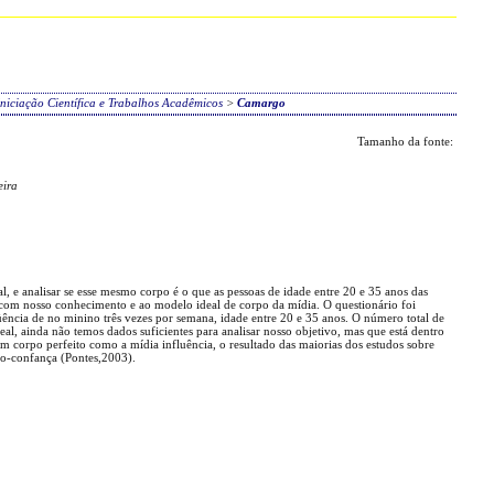
niciação Científica e Trabalhos Acadêmicos
>
Camargo
Tamanho da fonte:
eira
l, e analisar se esse mesmo corpo é o que as pessoas de idade entre 20 e 35 anos das
 com nosso conhecimento e ao modelo ideal de corpo da mídia. O questionário foi
ência de no minino três vezes por semana, idade entre 20 e 35 anos. O número total de
al, ainda não temos dados suficientes para analisar nosso objetivo, mas que está dentro
m corpo perfeito como a mídia influência, o resultado das maiorias dos estudos sobre
o-confança (Pontes,2003).