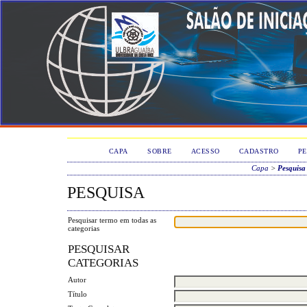
CAPA
SOBRE
ACESSO
CADASTRO
PE
Capa
>
Pesquisa
PESQUISA
Pesquisar termo em todas as
categorias
PESQUISAR
CATEGORIAS
Autor
Título