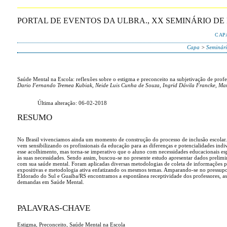
PORTAL DE EVENTOS DA ULBRA., XX SEMINÁRIO DE
CAP
Capa
>
Seminári
Saúde Mental na Escola: reflexões sobre o estigma e preconceito na subjetivação de profe
Dario Fernando Tremea Kubiak, Neide Luis Cunha de Souza, Ingrid Dávila Francke, Ma
Última alteração: 06-02-2018
RESUMO
No Brasil vivenciamos ainda um momento de construção do processo de inclusão escolar. A 
vem sensibilizando os profissionais da educação para as diferenças e potencialidades indiv
esse acolhimento, mas torna-se imperativo que o aluno com necessidades educacionais espe
às suas necessidades. Sendo assim, buscou-se no presente estudo apresentar dados prelim
com sua saúde mental. Foram aplicadas diversas metodologias de coleta de informações p
expositivas e metodologia ativa enfatizando os mesmos temas. Amparando-se no pressupos
Eldorado do Sul e Guaíba/RS encontramos a espontânea receptividade dos professores, as 
demandas em Saúde Mental.
PALAVRAS-CHAVE
Estigma, Preconceito, Saúde Mental na Escola