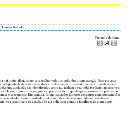
>
Tremea Kubiak
Tamanho da fonte:
la vai muito além, refere-se a acolher todos os indivíduos, sem exceção. Esse processo
s, independente de suas necessidades ou diferenças. Entretanto, não é suficiente apenas
les que ainda não são identificados como tal, tenham a sua volta profissionais sensíveis
de inclusão, minimizar o estigma e o preconceito no que tange a pessoas com problemas
tigmas e preconceito. Em seguida, foram realizados diversos encontros com apresentações
omo mediador. Como resultado preliminar, das intervenções feitas em escolas de
to no preparo para os desafios do dia a dia com alunos e familiares de alunos com