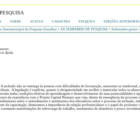
 PESQUISA
A
SOBRE
ACESSO
CADASTRO
PESQUISA
EDIÇÕES ANTERIORES
o Intermunicipal de Pesquisa (Guaíba)
>
XX SEMINÁRIO DE PESQUISA
>
Submissões gerais
ssores.
rco Ayala
inclusão não se restringe às pessoas com dificuldades de locomoção, sensoriais ou intelectual, e
iduais. A legislação é explícita, quanto à obrigatoriedade em acolher e matricular todos os aluno
ciais tenha condições efetivas de aprendizagem e desenvolvimento de suas potencialidades e aque
inares da experiência com o Projeto Capital Humano que visa, diante da emergência do processo 
reliminares sobre o entendimento e sentimentos dos educadores sobre o processo de inclusão, es
to da capacitação, destacamos a importância da relação professor/aluno e o papel do professor c
constantes manifestações de sobrecarga de trabalho, sentimentos de abandono e pouco investimen