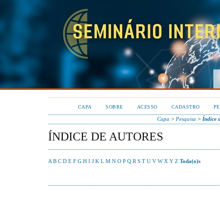
CAPA
SOBRE
ACESSO
CADASTRO
PE
Capa
>
Pesquisa
>
Índice 
ÍNDICE DE AUTORES
A
B
C
D
E
F
G
H
I
J
K
L
M
N
O
P
Q
R
S
T
U
V
W
X
Y
Z
Toda(o)s