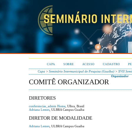
CAPA
SOBRE
ACESSO
CADASTRO
PE
Capa
>
Seminário Intermunicipal de Pesquisa (Guaíba)
>
XVII Semi
Organizador
COMITÊ ORGANIZADOR
DIRETORES
conferencias_admin Homa
, Ulbra, Brasil
Adriana Lemes
, ULBRA Campus Guaíba
DIRETOR DE MODALIDADE
Adriana Lemes
, ULBRA Campus Guaíba