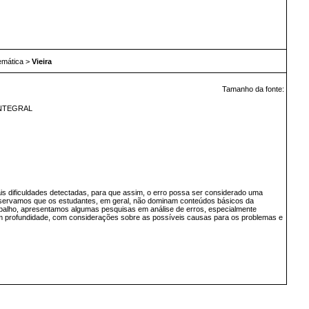
emática
>
Vieira
Tamanho da fonte:
INTEGRAL
is dificuldades detectadas, para que assim, o erro possa ser considerado uma
 observamos que os estudantes, em geral, não dominam conteúdos básicos da
abalho, apresentamos algumas pesquisas em análise de erros, especialmente
em profundidade, com considerações sobre as possíveis causas para os problemas e