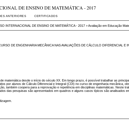
RNACIONAL DE ENSINO DE MATEMÁTICA - 2017
ÕES ANTERIORES
CERTIFICADOS
SO INTERNACIONAL DE ENSINO DE MATEMÁTICA - 2017
>
Avaliação em Educação Mat
URSO DE ENGENHARIA MECÂNICA NAS AVALIAÇÕES DE CÁLCULO DIFERENCIAL E 
 matemática desde o início do século XX. Em longo prazo, é possível trabalhar as principa
idos por alunos de Cálculo Diferencial e Integral (CDI) no curso de engenharia mecânica,
ção, também coopera para a reprovação e repetência em disciplinas matemáticas. Neste tr
ultados das pesquisas são apresentados em quadros e alguns casos típicos são analisados 
ndizagem.