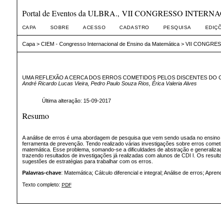
Portal de Eventos da ULBRA., VII CONGRESSO INTE
CAPA
SOBRE
ACESSO
CADASTRO
PESQUISA
EDIÇ
Capa
>
CIEM - Congresso Internacional de Ensino da Matemática
>
VII CONGRES
UMA REFLEXÃO A CERCA DOS ERROS COMETIDOS PELOS DISCENTES DO C
André Ricardo Lucas Vieira, Pedro Paulo Souza Rios, Érica Valeria Alves
Última alteração: 15-09-2017
Resumo
A análise de erros é uma abordagem de pesquisa que vem sendo usada no ensino de
ferramenta de prevenção. Tendo realizado várias investigações sobre erros comet
matemática. Esse problema, somando-se a dificuldades de abstração e generaliza
trazendo resultados de investigações já realizadas com alunos de CDI I. Os res
sugestões de estratégias para trabalhar com os erros.
Palavras-chave
: Matemática; Cálculo diferencial e integral; Análise de erros; Apre
Texto completo:
PDF