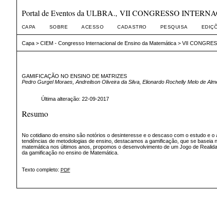
Portal de Eventos da ULBRA., VII CONGRESSO INTE
CAPA
SOBRE
ACESSO
CADASTRO
PESQUISA
EDIÇ
Capa
>
CIEM - Congresso Internacional de Ensino da Matemática
>
VII CONGRES
GAMIFICAÇÃO NO ENSINO DE MATRIZES
Pedro Gurgel Moraes, Andreilson Oliveira da Silva, Elionardo Rochelly Melo de Al
Última alteração: 22-09-2017
Resumo
No cotidiano do ensino são notórios o desinteresse e o descaso com o estudo e 
tendências de metodologias de ensino, destacamos a gamificação, que se baseia 
matemática nos últimos anos, propomos o desenvolvimento de um Jogo de Realidade
da gamificação no ensino de Matemática.
Texto completo:
PDF