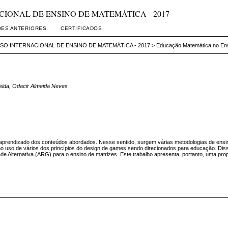
RNACIONAL DE ENSINO DE MATEMÁTICA - 2017
ÕES ANTERIORES
CERTIFICADOS
SO INTERNACIONAL DE ENSINO DE MATEMÁTICA - 2017
>
Educação Matemática no En
meida, Odacir Almeida Neves
o aprendizado dos conteúdos abordados. Nesse sentido, surgem várias metodologias de ensi
no uso de vários dos princípios do design de games sendo direcionados para educação. Dis
 Alternativa (ARG) para o ensino de matrizes. Este trabalho apresenta, portanto, uma pro