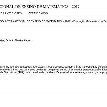
RNACIONAL DE ENSINO DE MATEMÁTICA - 2017
ÕES ANTERIORES
CERTIFICADOS
SO INTERNACIONAL DE ENSINO DE MATEMÁTICA - 2017
>
Educação Matemática no En
meida, Odacir Almeida Neves
o aprendizado dos conteúdos abordados. Nesse sentido, surgem várias metodologias de ensi
no uso de vários dos princípios do design de games sendo direcionados para educação. Dis
 Alternativa (ARG) para o ensino de matrizes. Este trabalho apresenta, portanto, uma pro