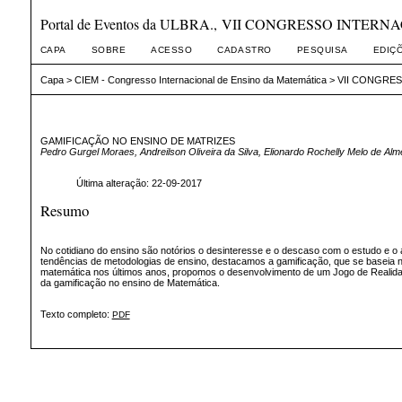
Portal de Eventos da ULBRA., VII CONGRESSO INTE
CAPA
SOBRE
ACESSO
CADASTRO
PESQUISA
EDIÇ
Capa
>
CIEM - Congresso Internacional de Ensino da Matemática
>
VII CONGRES
GAMIFICAÇÃO NO ENSINO DE MATRIZES
Pedro Gurgel Moraes, Andreilson Oliveira da Silva, Elionardo Rochelly Melo de Al
Última alteração: 22-09-2017
Resumo
No cotidiano do ensino são notórios o desinteresse e o descaso com o estudo e 
tendências de metodologias de ensino, destacamos a gamificação, que se baseia 
matemática nos últimos anos, propomos o desenvolvimento de um Jogo de Realidade
da gamificação no ensino de Matemática.
Texto completo:
PDF