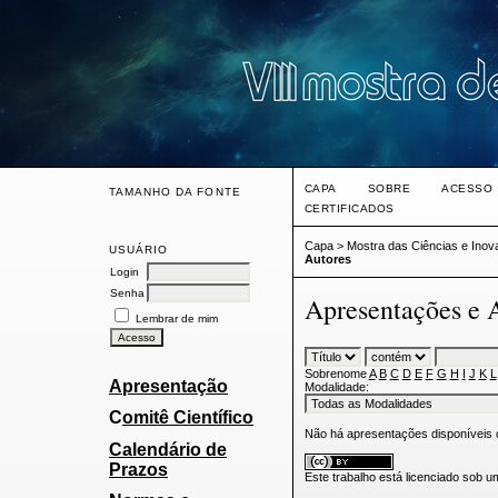
CAPA
SOBRE
ACESSO
TAMANHO DA FONTE
CERTIFICADOS
Capa
>
Mostra das Ciências e Ino
USUÁRIO
Autores
Login
Senha
Apresentações e 
Lembrar de mim
Sobrenome
A
B
C
D
E
F
G
H
I
J
K
L
Apresentação
Modalidade:
C
omitê Científico
Não há apresentações disponíveis
Calendário de
Prazos
Este trabalho está licenciado sob 